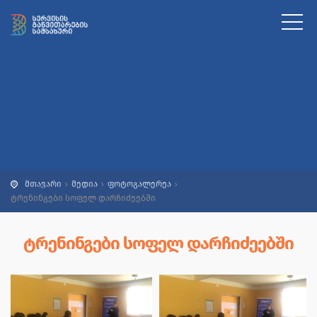
მთავარი
მედია
ფოტოგალერეა
ტრენინგები სოფელ დარჩიძეებში
ᲢᲠᲔᲜᲘᲜᲒᲔᲑᲘ ᲡᲝᲤᲔᲚ ᲓᲐᲠᲩᲘᲫᲔᲔᲑᲨᲘ