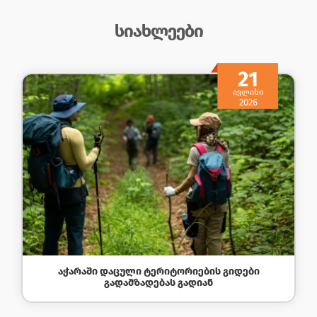
ᲡᲘᲐᲮᲚᲔᲔᲑᲘ
21
ᲘᲕᲚᲘᲡᲘ
2026
ᲐᲭᲐᲠᲐᲨᲘ ᲓᲐᲪᲣᲚᲘ ᲢᲔᲠᲘᲢᲝᲠᲘᲔᲑᲘᲡ ᲒᲘᲓᲔᲑᲘ
ᲒᲐᲓᲐᲛᲖᲐᲓᲔᲑᲐᲡ ᲒᲐᲓᲘᲐᲜ