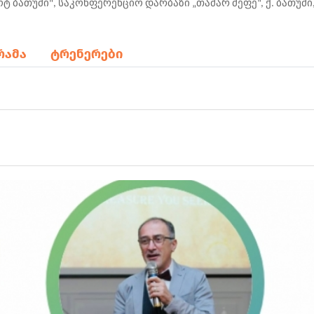
ოტ
ბათუმი
",
საკონფერენციო
დარბაზი
„
თამარ მეფე
“
,
ქ
.
ბათუმი
რამა
ტრენერები