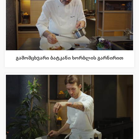
გამომცხვარი ბატკანი ხორბლის გარნირით